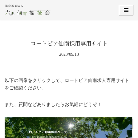
コ
ン
テ
ン
ロートピア仙南採用専用サイト
ツ
へ
2023/09/13
ス
キ
ッ
以下の画像をクリックして、ロートピア仙南求人専用サイト
プ
をご確認ください。
また、質問などありましたらお気軽にどうぞ！