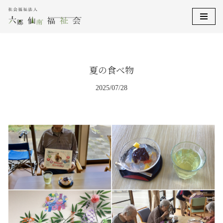
コ
ン
テ
ン
夏の食べ物
ツ
へ
2025/07/28
ス
キ
ッ
プ